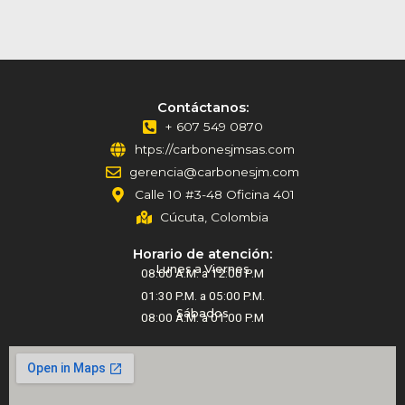
Contáctanos:
+ 607 549 0870
htps://carbonesjmsas.com
gerencia@carbonesjm.com
Calle 10 #3-48 Oficina 401
Cúcuta, Colombia
Horario de atención:
Lunes a Viernes
08:00 A.M. a 12:00 P.M
01:30 P.M. a 05:00 P.M.
Sábados
08:00 A.M. a 01:00 P.M